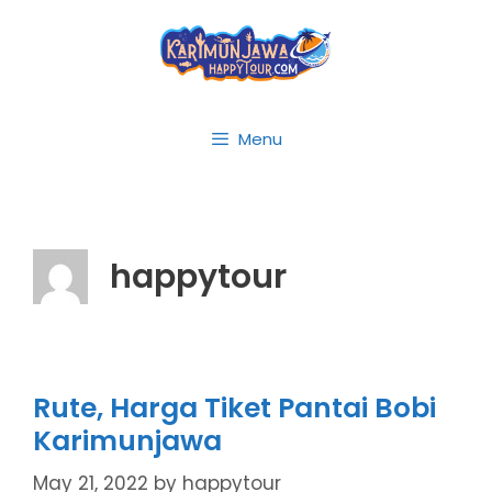
Skip
to
content
Menu
happytour
Rute, Harga Tiket Pantai Bobi
Karimunjawa
May 21, 2022
by
happytour