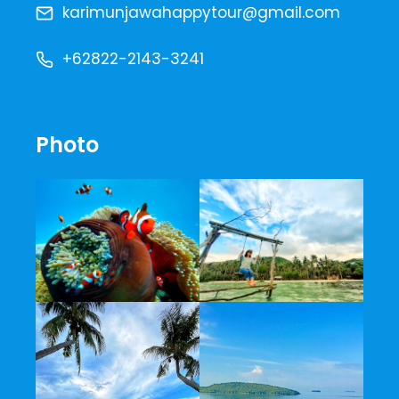
karimunjawahappytour@gmail.com
+62822-2143-3241
Photo