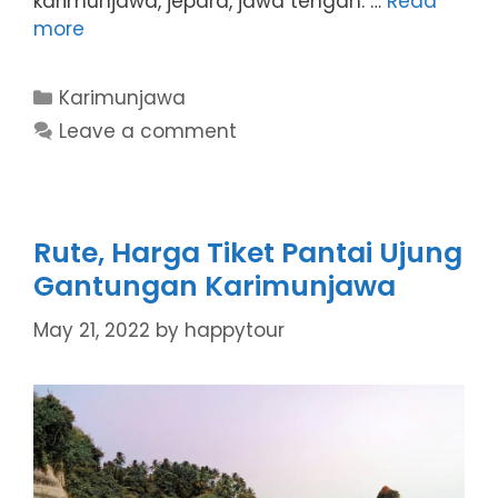
karimunjawa, jepara, jawa tengah. …
Read
more
Categories
Karimunjawa
Leave a comment
Rute, Harga Tiket Pantai Ujung
Gantungan Karimunjawa
May 21, 2022
by
happytour