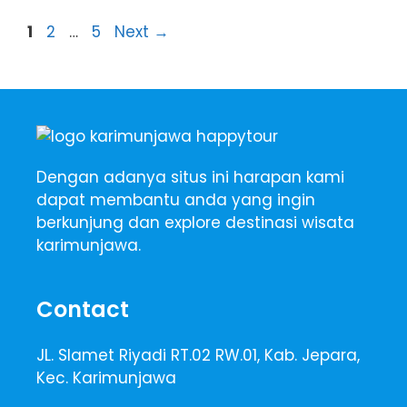
Page
Page
Page
1
2
…
5
Next
→
Dengan adanya situs ini harapan kami
dapat membantu anda yang ingin
berkunjung dan explore destinasi wisata
karimunjawa.
Contact
JL. Slamet Riyadi RT.02 RW.01, Kab. Jepara,
Kec. Karimunjawa