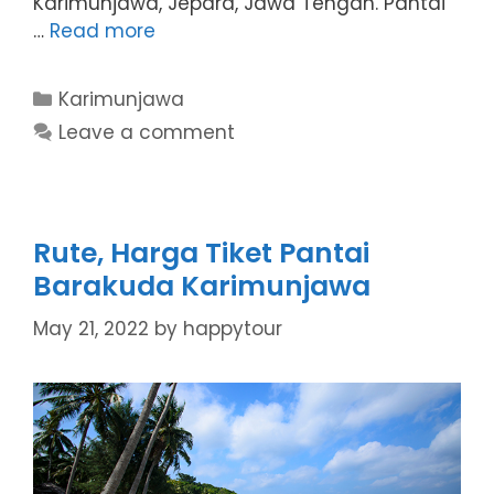
Karimunjawa, Jepara, Jawa Tengah. Pantai
…
Read more
Categories
Karimunjawa
Leave a comment
Rute, Harga Tiket Pantai
Barakuda Karimunjawa
May 21, 2022
by
happytour