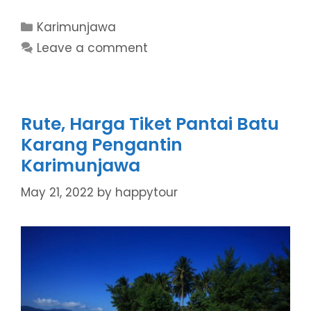
Categories
Karimunjawa
Leave a comment
Rute, Harga Tiket Pantai Batu
Karang Pengantin
Karimunjawa
May 21, 2022
by
happytour