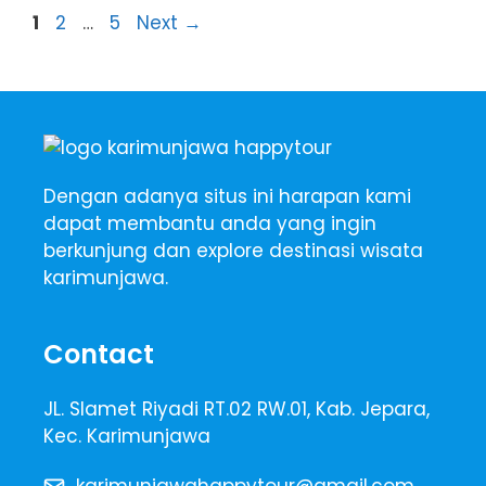
Page
Page
Page
1
2
…
5
Next
→
Dengan adanya situs ini harapan kami
dapat membantu anda yang ingin
berkunjung dan explore destinasi wisata
karimunjawa.
Contact
JL. Slamet Riyadi RT.02 RW.01, Kab. Jepara,
Kec. Karimunjawa