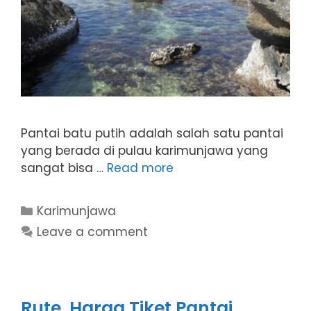
Pantai batu putih adalah salah satu pantai
yang berada di pulau karimunjawa yang
sangat bisa …
Read more
Categories
Karimunjawa
Leave a comment
Rute, Harga Tiket Pantai