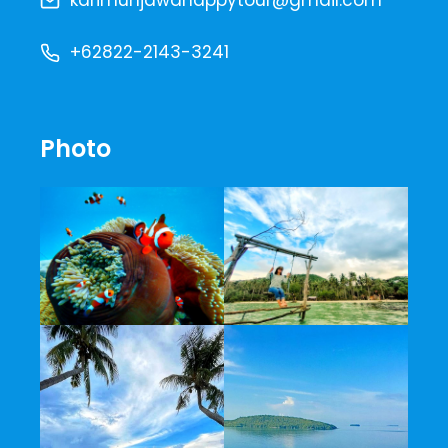
karimunjawahappytour@gmail.com
+62822-2143-3241
Photo